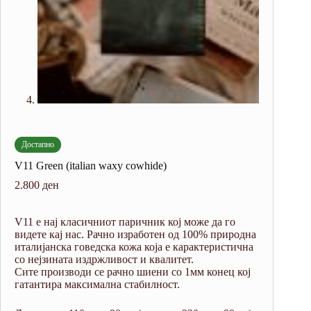
Достапно
V11 Green (italian waxy cowhide)
2.800
ден
V11 е нај класичниот паричник кој може да го
видете кај нас. Рачно изработен од 100% природна
италијанска говедска кожа која е карактеристична
со нејзината издржливост и квалитет.
Сите производи се рачно шиени со 1мм конец кој
гатантира максимална стабилност.