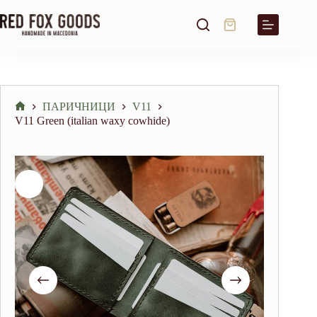
Skip
to
Shopping
content
cart
ПАРИЧНИЦИ
V11
Home
V11 Green (italian waxy cowhide)