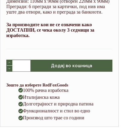
Димензии: 110мм х 90мм (отворен 220мм х 90мм)
Прегради: 6 прегради за картички, под нив има
уште два отвори, како и преграда за банкноти.
За производите кои не се означени како
ДОСТАПНИ, се чека околу 3 седмици за
изработка.
V11
Додај во кошница
Green
(italian
waxy
cowhide)
Зошто да изберете RedFoxGoods
количина
100% рачна изработка
Италијанска кожа
Долготрајност и природна патина
Функционалност и стил во едно
Производ што трае со години