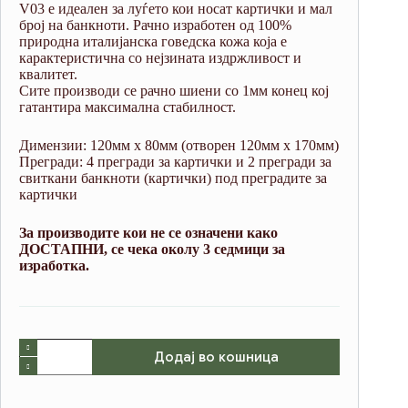
V03 е идеален за луѓето кои носат картички и мал
број на банкноти. Рачно изработен од 100%
природна италијанска говедска кожа која е
карактеристична со нејзината издржливост и
квалитет.
Сите производи се рачно шиени со 1мм конец кој
гатантира максимална стабилност.
Димензии: 120мм х 80мм (отворен 120мм х 170мм)
Прегради: 4 прегради за картички и 2 прегради за
свиткани банкноти (картички) под преградите за
картички
За производите кои не се означени како
ДОСТАПНИ, се чека околу 3 седмици за
изработка.
V03
Додај во кошница
Dark
Brown
(crazy
horse