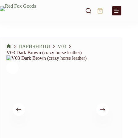
Skip
to
Shopping
content
cart
ПАРИЧНИЦИ
V03
Home
V03 Dark Brown (crazy horse leather)