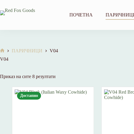
Skip
to
content
ПОЧЕТНА
ПАРИЧНИЦ
ПАРИЧНИЦИ
V04
Home
V04
Sorted
Приказ на сите 8 резултати
by
price:
low
Достапно
to
high