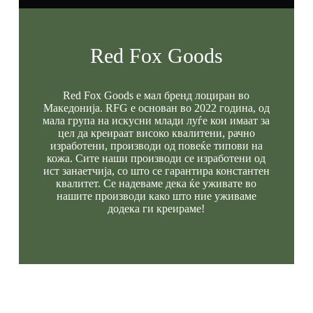
Red Fox Goods
Red Fox Goods е мал бренд лоциран во
Македонија. RFG е основан во 2022 година, од
мала група на искусни млади луѓе кои имаат за
цел да креираат високо квалитени, рачно
изработени, производи од повеќе типови на
кожа. Сите наши производи се изработени од
ист занаетчија, со што се гарантира константен
квалитет. Се надеваме дека ќе уживате во
нашите производи како што ние уживаме
додека ги креираме!