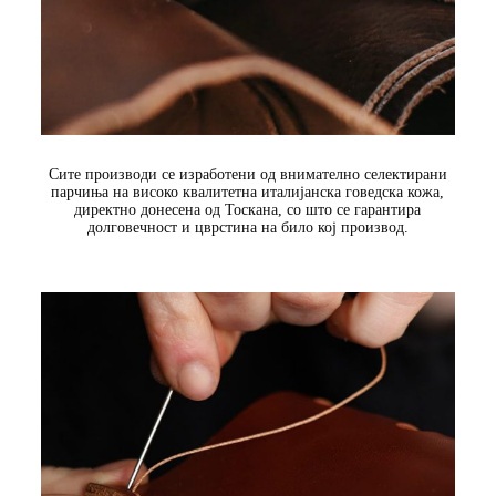
Сите производи се изработени од внимателно селектирани
парчиња на високо квалитетна италијанска говедска кожа,
директно донесена од Тоскана, со што се гарантира
долговечност и цврстина на било кој производ.