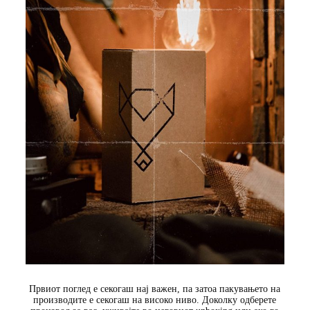
Првиот поглед е секогаш нај важен, па затоа пакувањето на
производите е секогаш на високо ниво. Доколку одберете