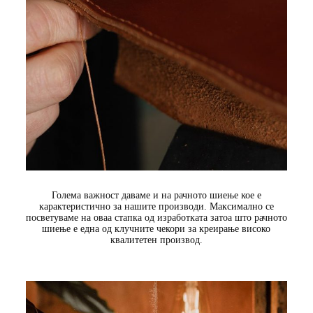
Голема важност даваме и на рачното шиење кое е
карактеристично за нашите производи. Максимално се
посветуваме на оваа стапка од изработката затоа што рачното
шиење е една од клучните чекори за креирање високо
квалитетен производ.