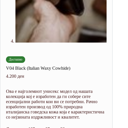
Достапно
V04 Black (Italian Waxy Cowhide)
4.200
ден
Ова е најголемиот унисекс модел од нашата
колекција кој е изработен да ги собере сите
есенцијални работи кои ви се потребни. Рачно
изработен производ од 100% природна
италијанска говедска кожа која е карактеристична
со нејзината издржливост и квалитет.