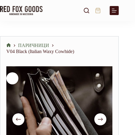
Skip
to
Shopping
content
cart
ПАРИЧНИЦИ
Home
V04 Black (Italian Waxy Cowhide)