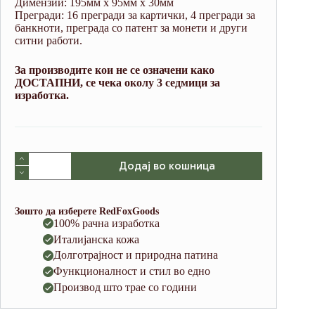
Димензии: 195мм х 95мм х 30мм
Прегради: 16 прегради за картички, 4 прегради за
банкноти, преграда со патент за монети и други
ситни работи.
За производите кои не се означени како
ДОСТАПНИ, се чека околу 3 седмици за
изработка.
V04
Додај во кошница
Black
(Italian
Waxy
Cowhide)
Зошто да изберете RedFoxGoods
количина
100% рачна изработка
Италијанска кожа
Долготрајност и природна патина
Функционалност и стил во едно
Производ што трае со години