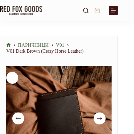
Skip
to
Shopping
content
cart
ПАРИЧНИЦИ
V01
Home
V01 Dark Brown (Crazy Horse Leather)