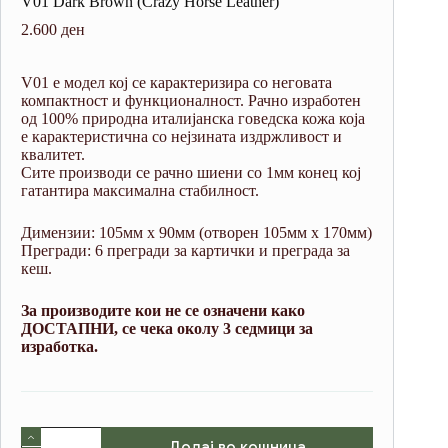
V01 Dark Brown (Crazy Horse Leather)
2.600
ден
V01 е модел кој се карактеризира со неговата
компактност и функционалност. Рачно изработен
од 100% природна италијанска говедска кожа која
е карактеристична со нејзината издржливост и
квалитет.
Сите производи се рачно шиени со 1мм конец кој
гатантира максимална стабилност.
Димензии: 105мм х 90мм (отворен 105мм х 170мм)
Прегради: 6 прегради за картички и преграда за
кеш.
За производите кои не се означени како
ДОСТАПНИ, се чека околу 3 седмици за
изработка.
V01
Додај во кошница