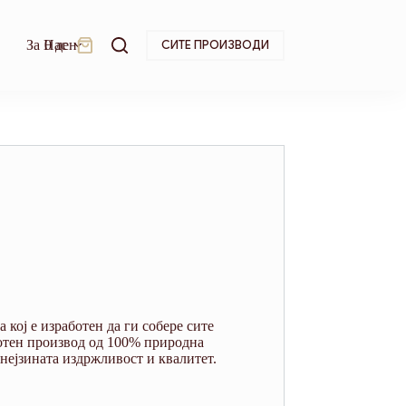
За Нас
0
ден
СИТЕ ПРОИЗВОДИ
Shopping
cart
 кој е изработен да ги собере сите
ботен производ од 100% природна
 нејзината издржливост и квалитет.