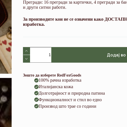
Прегради: 16 прегради за картички, 4 прегради за ба
и други ситни работи.
За производите кои не се означени како ДОСТАПНИ
изработка.
V04
Red
Додај во
Brown
(Italian
Waxy
Cowhide)
Зошто да изберете RedFoxGoods
количина
100% рачна изработка
Италијанска кожа
Долготрајност и природна патина
Функционалност и стил во едно
Производ што трае со години