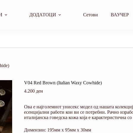
И
ДОДАТОЦИ
Сетови
ВАУЧЕР
hide)
V04 Red Brown (Italian Waxy Cowhide)
4.200
ден
Ова е најголемиот унисекс модел од нашата колекција
есенцијални работи кои ви се потребни. Рачно изра
италијанска говедска кожа која е карактеристична со
Димензии: 195мм х 95мм х 30мм