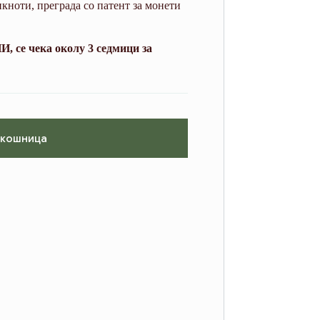
нкноти, преграда со патент за монети
, се чека околу 3 седмици за
 кошница