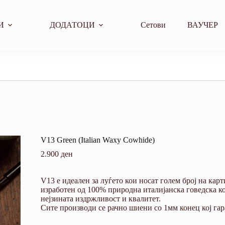
И
ДОДАТОЦИ
Сетови
ВАУЧЕР
V13 Green (Italian Waxy Cowhide)
2.900
ден
V13 е идеален за луѓето кои носат голем број на кар
изработен од 100% природна италијанска говедска ко
нејзината издржливост и квалитет.
Сите производи се рачно шиени со 1мм конец кој га