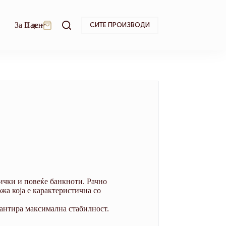
За Нас
0
ден
СИТЕ ПРОИЗВОДИ
Shopping
cart
тички и повеќе банкноти. Рачно
жа која е карактеристична со
рантира максимална стабилност.