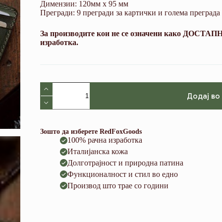
Димензии: 120мм х 95 мм
Прегради: 9 прегради за картички и голема преграда 
За производите кои не се означени како ДОСТАПНИ
изработка.
V13
Green
Додај во
(Italian
Waxy
Cowhide)
количина
Зошто да изберете RedFoxGoods
100% рачна изработка
Италијанска кожа
Долготрајност и природна патина
Функционалност и стил во едно
Производ што трае со години