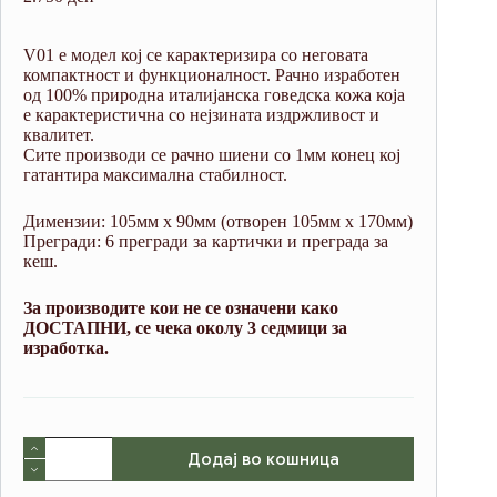
V01 е модел кој се карактеризира со неговата
компактност и функционалност. Рачно изработен
од 100% природна италијанска говедска кожа која
е карактеристична со нејзината издржливост и
квалитет.
Сите производи се рачно шиени со 1мм конец кој
гатантира максимална стабилност.
Димензии: 105мм х 90мм (отворен 105мм х 170мм)
Прегради: 6 прегради за картички и преграда за
кеш.
За производите кои не се означени како
ДОСТАПНИ, се чека околу 3 седмици за
изработка.
V01
Додај во кошница
Tobacco
&