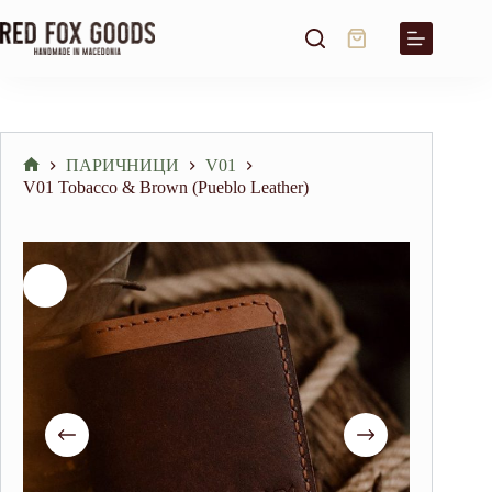
Skip
to
Shopping
content
cart
ПАРИЧНИЦИ
V01
Home
V01 Tobacco & Brown (Pueblo Leather)