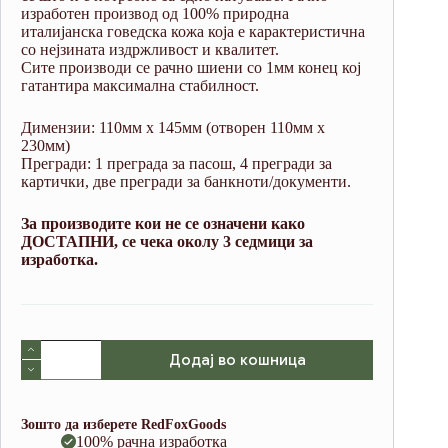
изработен производ од 100% природна
италијанска говедска кожа која е карактеристична
со нејзината издржливост и квалитет.
Сите производи се рачно шиени со 1мм конец кој
гатантира максимална стабилност.
Димензии: 110мм х 145мм (отворен 110мм х
230мм)
Прегради: 1 преграда за пасош, 4 прегради за
картички, две прегради за банкноти/документи.
За производите кои не се означени како
ДОСТАПНИ, се чека околу 3 седмици за
изработка.
Dark
Додај во кошница
Brown
Passport
Cover
(Crazy
Зошто да изберете RedFoxGoods
Horse
100% рачна изработка