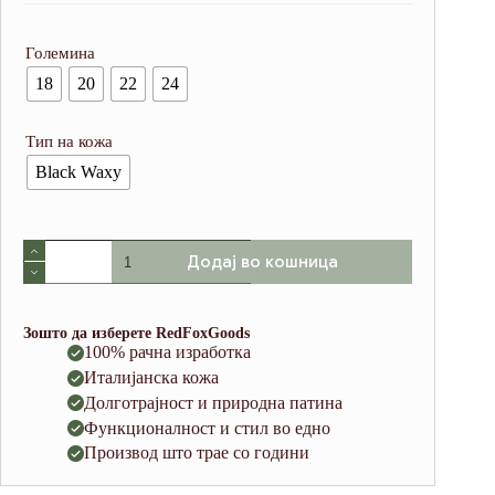
Големина
18
20
22
24
Тип на кожа
Black Waxy
Full
Додај во кошница
Stitched
Leather
Watch
Band
Зошто да изберете RedFoxGoods
Black
100% рачна изработка
(Italian
Италијанска кожа
Waxy
Cowhide)
Долготрајност и природна патина
количина
Функционалност и стил во едно
Производ што трае со години