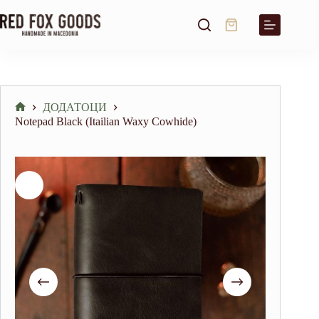
Skip
to
Shopping
content
cart
ДОДАТОЦИ
Home
Notepad Black (Itailian Waxy Cowhide)