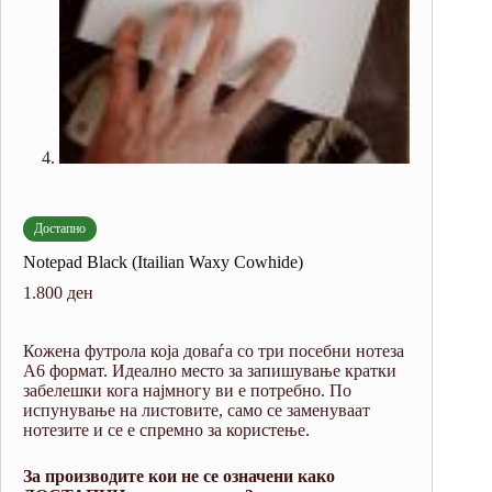
Достапно
Notepad Black (Itailian Waxy Cowhide)
1.800
ден
Кожена футрола која доваѓа со три посебни нотеза
А6 формат. Идеално место за запишување кратки
забелешки кога најмногу ви е потребно. По
испунување на листовите, само се заменуваат
нотезите и се е спремно за користење.
За производите кои не се означени како