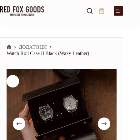
Skip
to
Shopping
content
cart
ДОДАТОЦИ
Home
Watch Roll Case II Black (Waxy Leather)