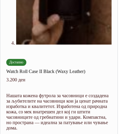
Достапно
Watch Roll Case II Black (Waxy Leather)
3.200
ден
Нашата кожена футрола за часовници е создадена
за љубителите на часовници кои ја ценат рачната
изработка и квалитетот. Изработена од природна
кожа, со мек внатрешен дел кој ги штити
часовниците од гребнатини и удари. Компактна,
но пространа — идеална за патување или чување
дома.