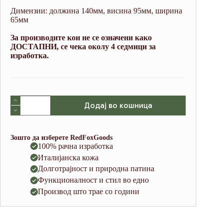
Димензии: должина 140мм, висина 95мм, ширина
65мм
За производите кои не се означени како
ДОСТАПНИ, се чека околу 4 седмици за
изработка.
Watch
Додај во кошница
Roll
Case
II
Black
Зошто да изберете RedFoxGoods
(Waxy
100% рачна изработка
Leather)
Италијанска кожа
количина
Долготрајност и природна патина
Функционалност и стил во едно
Производ што трае со години