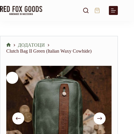
Skip
to
Shopping
content
cart
ДОДАТОЦИ
Home
Clutch Bag II Green (Italian Waxy Cowhide)