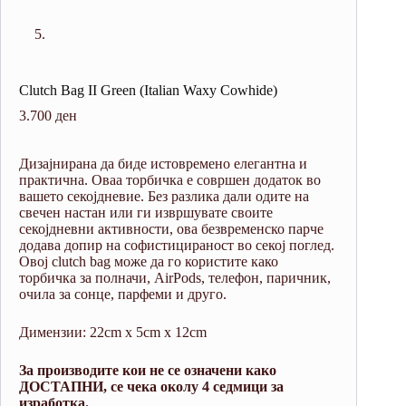
Clutch Bag II Green (Italian Waxy Cowhide)
3.700
ден
Дизајнирана да биде истовремено елегантна и
практична. Оваа торбичка е совршен додаток во
вашето секојдневие. Без разлика дали одите на
свечен настан или ги извршувате своите
секојдневни активности, ова безвременско парче
додава
допир на софистицираност во секој поглед.
Овој clutch bag може да го користите како
торбичка за полначи, AirPods, телефон, паричник,
очила за сонце, парфеми и друго.
Димензии: 22cm x 5cm x 12cm
За производите кои не се означени како
ДОСТАПНИ, се чека околу 4 седмици за
изработка.