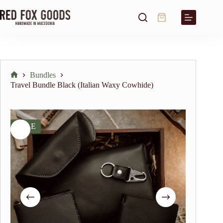
Skip
to
Shopping
content
cart
Bundles
Home
Travel Bundle Black (Italian Waxy Cowhide)
SALE