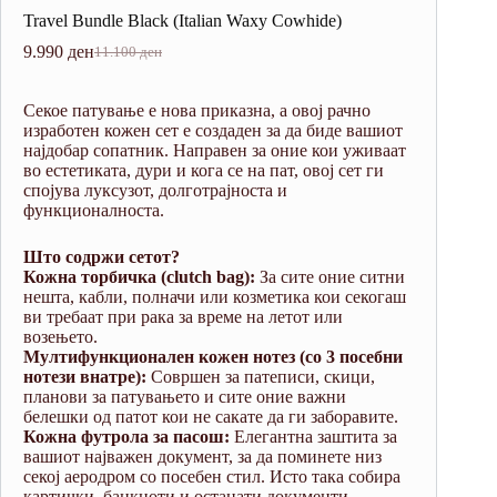
Travel Bundle Black (Italian Waxy Cowhide)
9.990
ден
11.100
ден
Original
Current
price
price
was:
is:
Секое патување е нова приказна, а овој рачно
11.100 ден.
9.990 ден.
изработен кожен сет е создаден за да биде вашиот
најдобар сопатник. Направен за оние кои уживаат
во естетиката, дури и кога се на пат, овој сет ги
спојува луксузот, долготрајноста и
функционалноста.
Што содржи сетот?
Кожна торбичка (clutch bag):
За сите оние ситни
нешта, кабли, полначи или козметика кои секогаш
ви требаат при рака за време на летот или
возењето.
Мултифункционален кожен нотез (со 3 посебни
нотези внатре):
Совршен за патеписи, скици,
планови за патувањето и сите оние важни
белешки од патот кои не сакате да ги заборавите.
Кожна футрола за пасош:
Елегантна заштита за
вашиот најважен документ, за да поминете низ
секој аеродром со посебен стил. Исто така собира
картички, банкноти и останати документи.