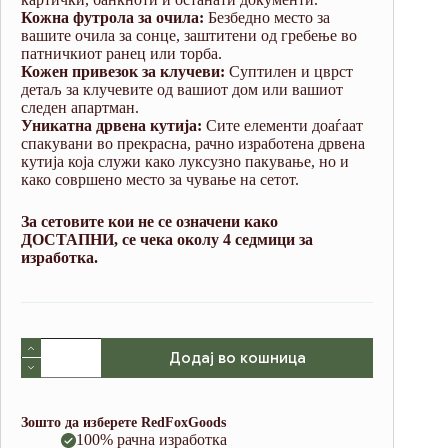
Кожна футрола за очила:
Безбедно место за
вашите очила за сонце, заштитени од гребење во
патничкиот ранец или торба.
Кожен привезок за клучеви:
Суптилен и цврст
детаљ за клучевите од вашиот дом или вашиот
следен апартман.
Уникатна дрвена кутија:
Сите елементи доаѓаат
спакувани во прекрасна, рачно изработена дрвена
кутија која служи како луксузно пакување, но и
како совршено место за чување на сетот.
За сетовите кои не се означени како
ДОСТАПНИ, се чека околу 4 седмици за
изработка.
Travel
Додај во кошница
Bundle
Black
(Italian
Waxy
Зошто да изберете RedFoxGoods
Cowhide)
100% рачна изработка
количина