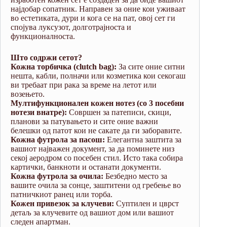
најдобар сопатник. Направен за оние кои уживаат
во естетиката, дури и кога се на пат, овој сет ги
спојува луксузот, долготрајноста и
функционалноста.
Што содржи сетот?
Кожна торбичка (clutch bag):
За сите оние ситни
нешта, кабли, полначи или козметика кои секогаш
ви требаат при рака за време на летот или
возењето.
Мултифункционален кожен нотез (со 3 посебни
нотези внатре):
Совршен за патеписи, скици,
планови за патувањето и сите оние важни
белешки од патот кои не сакате да ги заборавите.
Кожна футрола за пасош:
Елегантна заштита за
вашиот најважен документ, за да поминете низ
секој аеродром со посебен стил. Исто така собира
картички, банкноти и останати документи.
Кожна футрола за очила:
Безбедно место за
вашите очила за сонце, заштитени од гребење во
патничкиот ранец или торба.
Кожен привезок за клучеви:
Суптилен и цврст
детаљ за клучевите од вашиот дом или вашиот
следен апартман.