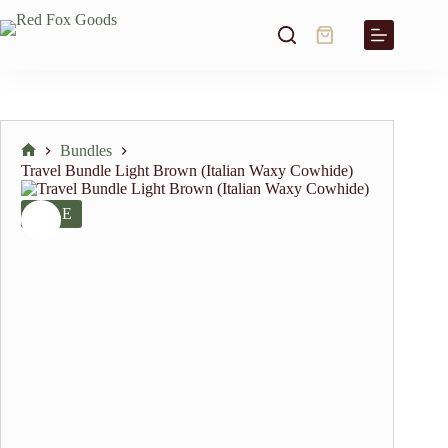
Skip
to
Shopping
content
cart
Bundles
Home
Travel Bundle Light Brown (Italian Waxy Cowhide)
SALE