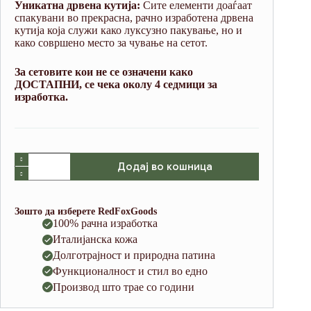
Уникатна дрвена кутија:
Сите елементи доаѓаат
спакувани во прекрасна, рачно изработена дрвена
кутија која служи како луксузно пакување, но и
како совршено место за чување на сетот.
За сетовите кои не се означени како
ДОСТАПНИ, се чека околу 4 седмици за
изработка.
Travel
Додај во кошница
Bundle
Light
Brown
(Italian
Зошто да изберете RedFoxGoods
Waxy
100% рачна изработка
Cowhide)
Италијанска кожа
количина
Долготрајност и природна патина
Функционалност и стил во едно
Производ што трае со години