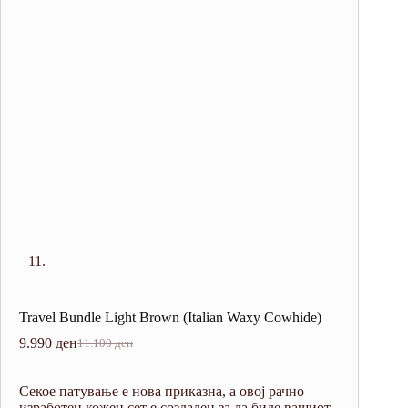
Travel Bundle Light Brown (Italian Waxy Cowhide)
9.990
ден
11.100
ден
Original
Current
price
price
was:
is:
Секое патување е нова приказна, а овој рачно
11.100 ден.
9.990 ден.
изработен кожен сет е создаден за да биде вашиот