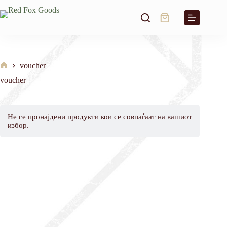
Skip
to
Shopping
content
cart
voucher
Home
voucher
Не се пронајдени продукти кои се совпаѓаат на вашиот
избор.