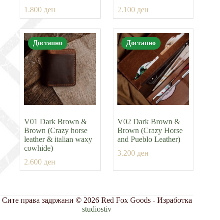
1.800
ден
2.100
ден
Достапно
Достапно
V01 Dark Brown &
V02 Dark Brown &
Brown (Crazy horse
Brown (Crazy Horse
leather & italian waxy
and Pueblo Leather)
cowhide)
3.200
ден
2.600
ден
Сите права задржани © 2026 Red Fox Goods - Изработка
studiostiv