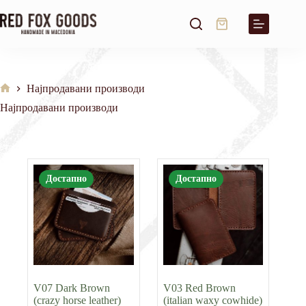
Skip
to
Shopping
content
cart
Најпродавани производи
Home
Најпродавани производи
Достапно
Достапно
V07 Dark Brown
V03 Red Brown
(crazy horse leather)
(italian waxy cowhide)