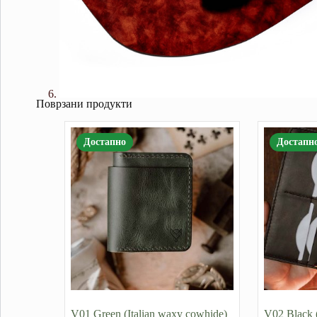
Поврзани продукти
Достапно
Достапн
V01 Green (Italian waxy cowhide)
V02 Black 