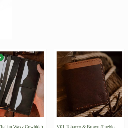
о
(Italian Waxy Cowhide)
V01 Tobacco & Brown (Pueblo