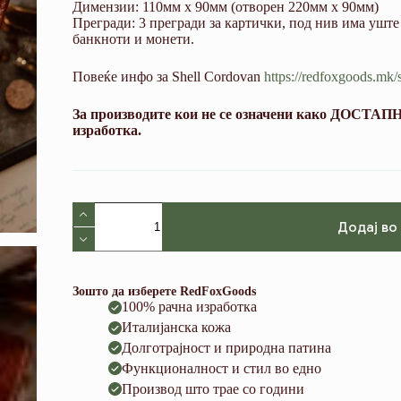
Димензии: 110мм х 90мм (отворен 220мм х 90мм)
Прегради: 3 прегради за картички, под нив има уште 
банкноти и монети.
Повеќе инфо за Shell Cordovan
https://redfoxgoods.mk/
За производите кои не се означени како ДОСТАПНИ
изработка.
V11.1
Cognac
Додај во
Museum
(Shell
Cordovan)
and
Зошто да изберете RedFoxGoods
Siena
100% рачна изработка
(Pueblo
Италијанска кожа
Leather)
количина
Долготрајност и природна патина
Функционалност и стил во едно
Производ што трае со години