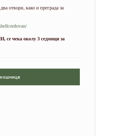
два отвори, како и преграда за
shellcordovan/
, се чека околу 3 седмици за
 кошница