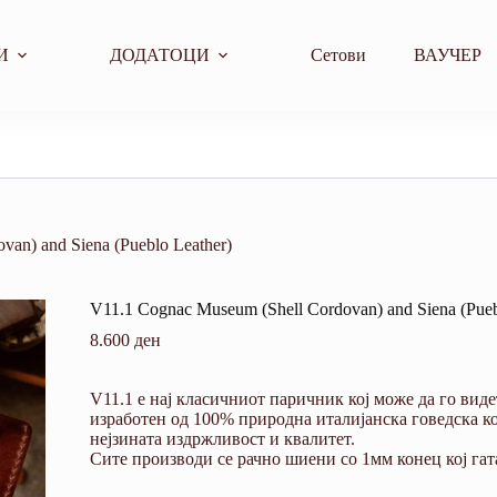
И
ДОДАТОЦИ
Сетови
ВАУЧЕР
an) and Siena (Pueblo Leather)
V11.1 Cognac Museum (Shell Cordovan) and Siena (Pueb
8.600
ден
V11.1 е нај класичниот паричник кој може да го видет
изработен од 100% природна италијанска говедска ко
нејзината издржливост и квалитет.
Сите производи се рачно шиени со 1мм конец кој га