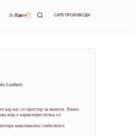
За Нас
0
ден
СИТЕ ПРОИЗВОДИ
Shopping
cart
lo Leather)
е кај нас со простор за монети. Рачно
жа која е карактеристична со
тантира максимална стабилност.