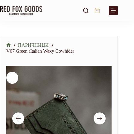
Skip
to
Shopping
content
cart
ПАРИЧНИЦИ
Home
V07 Green (Italian Waxy Cowhide)