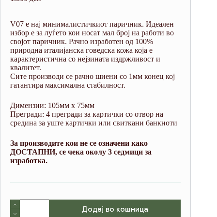
V07 е нај минималистичкиот паричник. Идеален
избор е за луѓето кои носат мал број на работи во
својот паричник. Рачно изработен од 100%
природна италијанска говедска кожа која е
карактеристична со нејзината издржливост и
квалитет.
Сите производи се рачно шиени со 1мм конец кој
гатантира максимална стабилност.
Димензии: 105мм х 75мм
Прегради: 4 прегради за картички со отвор на
средина за уште картички или свиткани банкноти
За производите кои не се означени како
ДОСТАПНИ, се чека околу 3 седмици за
изработка.
V07
Додај во кошница
Green