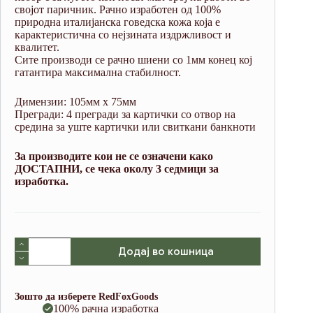
својот паричник. Рачно изработен од 100%
природна италијанска говедска кожа која е
карактеристична со нејзината издржливост и
квалитет.
Сите производи се рачно шиени со 1мм конец кој
гатантира максимална стабилност.
Димензии: 105мм х 75мм
Прегради: 4 прегради за картички со отвор на
средина за уште картички или свиткани банкноти
За производите кои не се означени како
ДОСТАПНИ, се чека околу 3 седмици за
изработка.
V07
Додај во кошница
Black
(Italian
waxy
cowhide)
Зошто да изберете RedFoxGoods
количина
100% рачна изработка