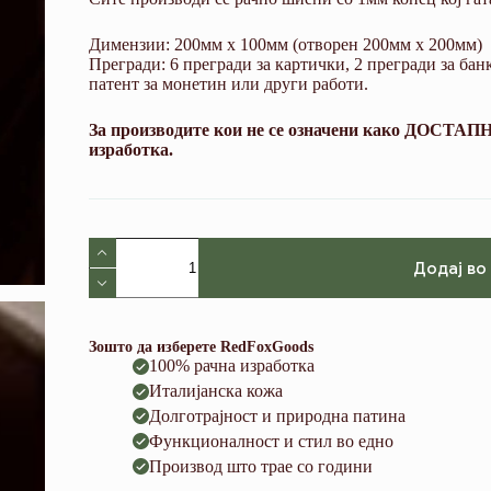
Димензии: 200мм х 100мм (отворен 200мм х 200мм)
Прегради: 6 прегради за картички, 2 прегради за бан
патент за монетин или други работи.
За производите кои не се означени како ДОСТАПНИ
изработка.
V02
Navy
Додај во
Blue
and
Siena
(Pueblo
Зошто да изберете RedFoxGoods
Leather)
100% рачна изработка
количина
Италијанска кожа
Долготрајност и природна патина
Функционалност и стил во едно
Производ што трае со години