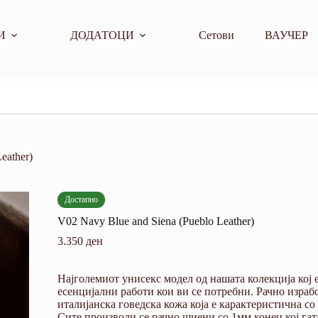
И
ДОДАТОЦИ
Сетови
ВАУЧЕР
eather)
Достапно
V02 Navy Blue and Siena (Pueblo Leather)
3.350
ден
Најголемиот унисекс модел од нашата колекција кој е
есенцијални работи кои ви се потребни. Рачно изра
италијанска говедска кожа која е карактеристична со
Сите производи се рачно шиени со 1мм конец кој га