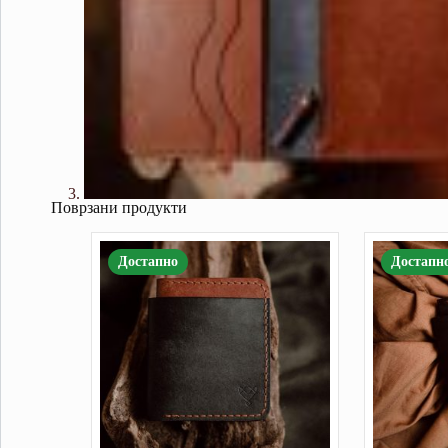
Поврзани продукти
Достапно
Достапн