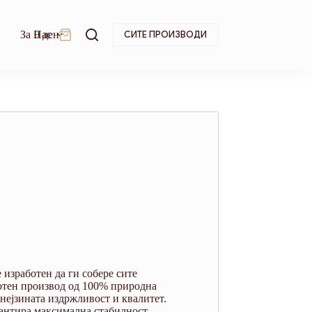
За Нас
0
ден
СИТЕ ПРОИЗВОДИ
Shopping
cart
 изработен да ги собере сите
ботен производ од 100% природна
 нејзината издржливост и квалитет.
тантира максимална стабилност.