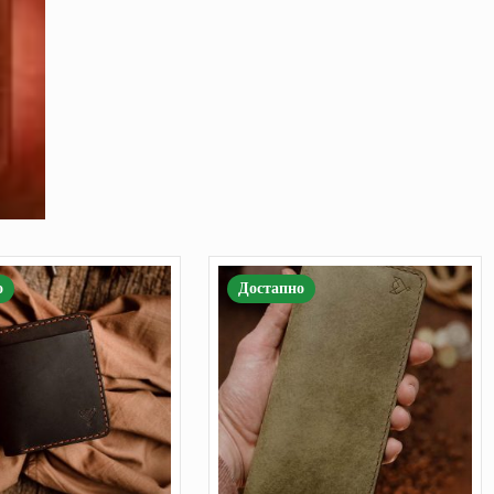
о
Достапно