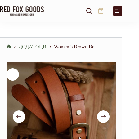
Skip
to
Shopping
content
cart
ДОДАТОЦИ
Women`s Brown Belt
Home