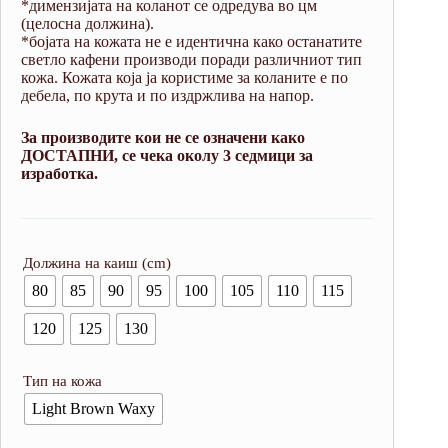
*димензијата на коланот се одредува во цм
(целосна должина).
*бојата на кожата не е идентична како останатите
светло кафени производи поради различниот тип
кожа. Кожата која ја користиме за коланите е по
дебела, по крута и по издржлива на напор.
За производите кои не се означени како
ДОСТАПНИ, се чека околу 3 седмици за
изработка.
Должина на каиш (cm)
80
85
90
95
100
105
110
115
120
125
130
Тип на кожа
Light Brown Waxy