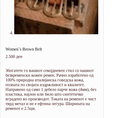
Women`s Brown Belt
2.500
ден
Збогатете го вашиот секојдневен стил со нашиот
безвременски кожен ремен.
Рачно изработено од
100% природна италијанска говедска кожа,
позната по својата издржливост и квалитет.
Направено од само 1 дебело парче кожа (4мм), без
пластика, најлон или било што синтетичко
вградено во производот.
Токата на ременот е чист
тврд метал и не е ефтина легура. Ширината на
ременот е 2.5цм.