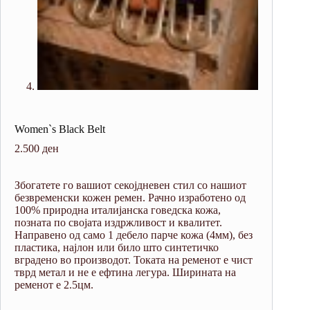
Women`s Black Belt
2.500
ден
Збогатете го вашиот секојдневен стил со нашиот
безвременски кожен ремен.
Рачно изработено од
100% природна италијанска говедска кожа,
позната по својата издржливост и квалитет.
Направено од само 1 дебело парче кожа (4мм), без
пластика, најлон или било што синтетичко
вградено во производот.
Токата на ременот е чист
тврд метал и не е ефтина легура. Ширината на
ременот е 2.5цм.