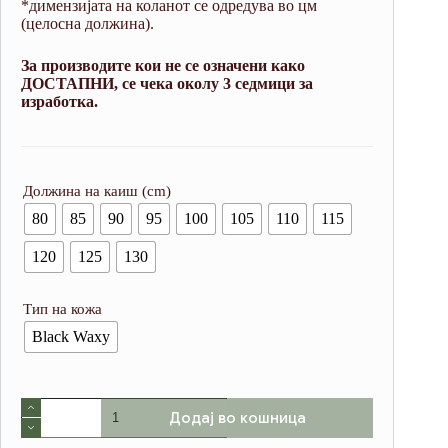
*димензијата на коланот се одредува во цм
(целосна должина).
За производите кои не се означени како
ДОСТАПНИ, се чека околу 3 седмици за
изработка.
Должина на каиш (cm)
80
85
90
95
100
105
110
115
120
125
130
Тип на кожа
Black Waxy
Women`s
Додај во кошница
Black
Belt