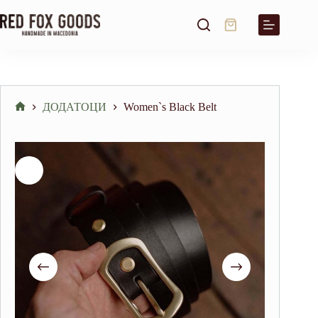
Skip
to
Shopping
content
cart
ДОДАТОЦИ
Women`s Black Belt
Home