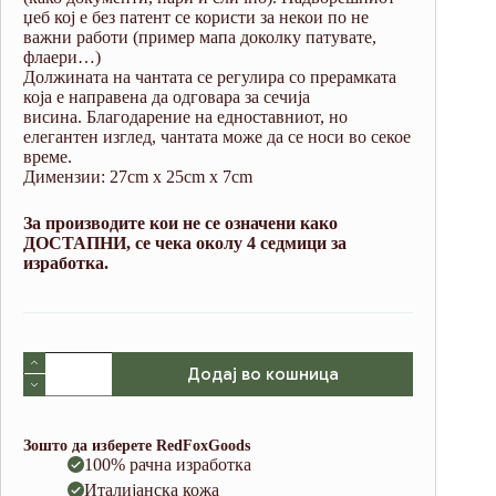
џеб кој е без патент се користи за некои по не
важни работи (пример мапа доколку патувате,
флаери…)
Должината на чантата се регулира со прерамката
која е направена да одговара за сечија
висина.
Благодарение на едноставниот, но
елегантен изглед, чантата може да се носи во секое
време.
Димензии: 27cm x 25cm x 7cm
За производите кои не се означени како
ДОСТАПНИ, се чека околу 4 седмици за
изработка.
Shoulder
Додај во кошница
Bag
XL
Green
(Italian
Зошто да изберете RedFoxGoods
Waxy
100% рачна изработка
Cowhide)
Италијанска кожа
количина