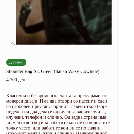
Достапно
Shoulder Bag XL Green (Italian Waxy Cowhide)
4.700
ден
Класична и безвременска чанта за преку рамо со
модерен дизајн.
Има два отвори со патент и еден
со слободен пристап. Горниот главен отвор (кој е
поделен на два дела) е одличен за вашите очила,
клучеви, телефон и слично. Од задна страна има
по мал отвор кој е за работите кои не ги користите
толку често, или работите кои ви се по важни
(како документи, пари и слично). Надворешниот