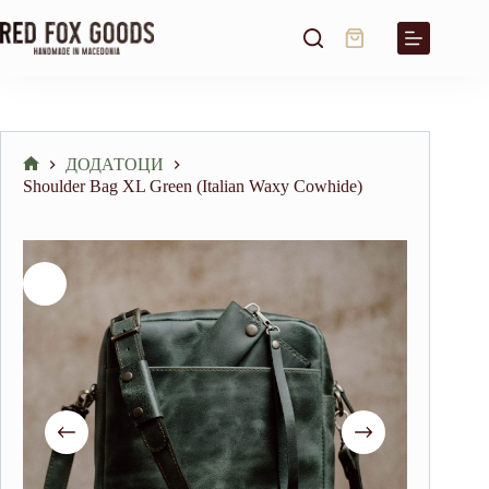
Skip
to
Shopping
content
cart
ДОДАТОЦИ
Home
Shoulder Bag XL Green (Italian Waxy Cowhide)