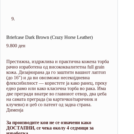
Briefcase Dark Brown (Crazy Horse Leather)
9.800
ден
Престижна, издржлива и практична кожена торба
рачно изработена од висококвалитетна full grain
кожа. Дизајнирана да го заштити вашиот лаптоп
(до 16″) и да ви овозможи несекојдневна
флексибилност — користете ја како ранец, преку
едно рамо или како класична торба во рака. Има
две прегради внатре во главниот отвор, два џеба
на самата преграда (за картички/паричник и
клучеви) и џеб со патент од задна страна.
Дименја
За производите кои не се означени како
ДОСТАПНИ, се чека околу 4 седмици за
изработка.