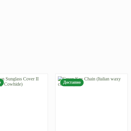
о
Достапно