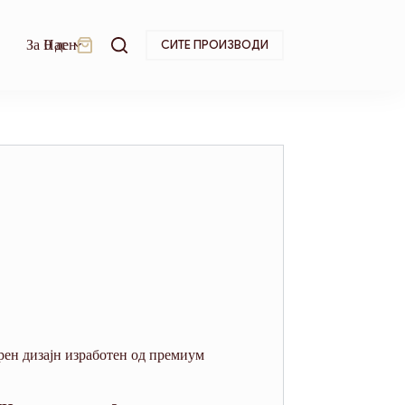
За Нас
0
ден
СИТЕ ПРОИЗВОДИ
Shopping
cart
ен дизајн изработен од премиум