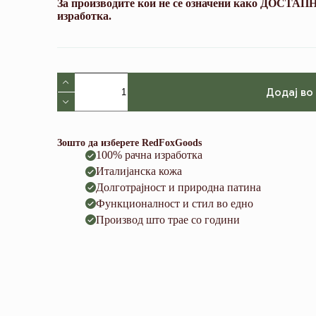
За производите кои не се означени како ДОСТАПНИ
изработка.
AirTag
Case
Додај во
green
(Italian
waxy
cowhide
Зошто да изберете RedFoxGoods
leather)
100% рачна изработка
количина
Италијанска кожа
Долготрајност и природна патина
Функционалност и стил во едно
Производ што трае со години