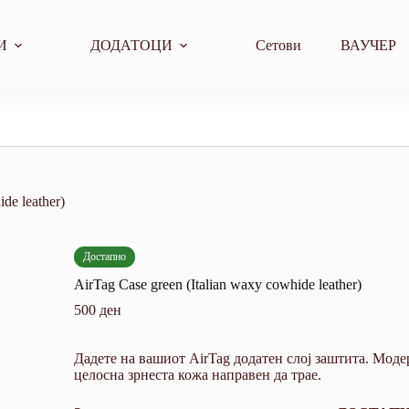
И
ДОДАТОЦИ
Сетови
ВАУЧЕР
de leather)
Достапно
AirTag Case green (Italian waxy cowhide leather)
500
ден
Дадете на вашиот AirTag додатен слој заштита.
Модер
целосна зрнеста кожа направен да трае.