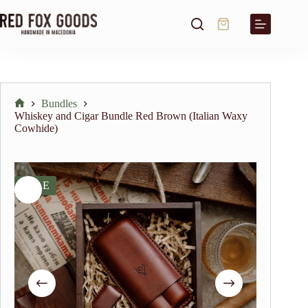
Skip
to
Shopping
content
cart
Bundles
Home
Whiskey and Cigar Bundle Red Brown (Italian Waxy
Cowhide)
SALE