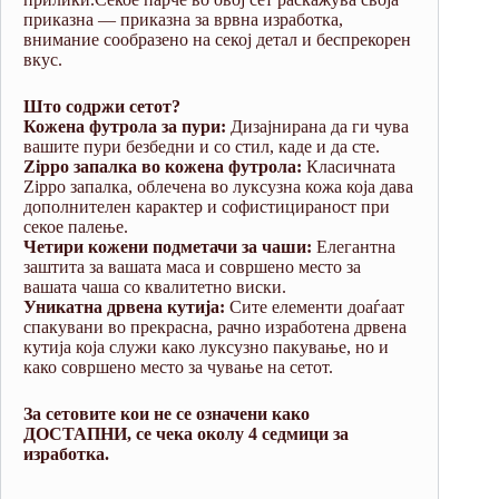
приказна — приказна за врвна изработка,
внимание сообразено на секој детал и беспрекорен
вкус.
Што содржи сетот?
Кожена футрола за пури:
Дизајнирана да ги чува
вашите пури безбедни и со стил, каде и да сте.
Zippo запалка во кожена футрола:
Класичната
Zippo запалка, облечена во луксузна кожа која дава
дополнителен карактер и софистицираност при
секое палење.
Четири кожени подметачи за чаши:
Елегантна
заштита за вашата маса и совршено место за
вашата чаша со квалитетно виски.
Уникатна дрвена кутија:
Сите елементи доаѓаат
спакувани во прекрасна, рачно изработена дрвена
кутија која служи како луксузно пакување, но и
како совршено место за чување на сетот.
За сетовите кои не се означени како
ДОСТАПНИ, се чека околу 4 седмици за
изработка.