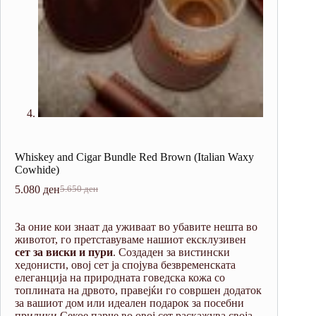
Whiskey and Cigar Bundle Red Brown (Italian Waxy
Cowhide)
5.080
ден
5.650
ден
Original
Current
price
price
was:
is:
За оние кои знаат да уживаат во убавите нешта во
5.650 ден.
5.080 ден.
животот, го претставуваме нашиот ексклузивен
сет за виски и пури
. Создаден за вистински
хедонисти, овој сет ја спојува безвременската
елеганција на природната говедска кожа со
топлината на дрвото, правејќи го совршен додаток
за вашиот дом или идеален подарок за посебни
прилики.Секое парче во овој сет раскажува своја