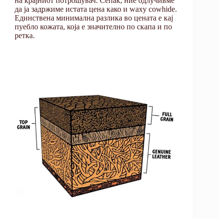
на крајниот потрошувач. Сепак, ние одлучивме
да ја задржиме истата цена како и waxy cowhide.
Единствена минимална разлика во цената е кај
пуебло кожата, која е значително по скапа и по
ретка.