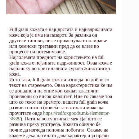
Full grain кожата е најцврстата и најиздржливата
кожа која ја има на пазарот. За разлика од
другите типови, не се применуваат полирање
или хемиски третмани пред да се влезе во
процесот на потемнување.
Најголемата предност на користењето на full
grain кожа е нејзината издржливост. Оваа кожа е
најблиску до оригиналната сурова животинска
кожа.
Исто така, full grain кожата изгледа по добро со
текот на стареењето. Оваа карактеристика ќе им
се допадне и на оние кои сакаат класични
производи со висок квалитет. Ние го сакаме тоа
што со текот на времето, вашата full grain кожа
развива патина (повеќе за патината може да
прочитате овде
https://redfoxgoods.mk/elementor-
3688/
). Патина во суштина е мек сјај што се
развива преку употреба. Кожата обично ќе
почне да изгледа пополна побогата. Сакаме да
кажеме дека патината дава карактер и ја прави