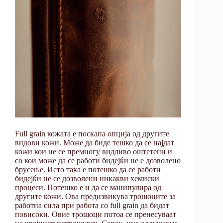
Full grain кожата е поскапа опција од другите
видови кожи. Може да биде тешко да се најдат
кожи кои не се премногу видливо оштетени и
со кои може да се работи бидејќи не е дозволено
брусење. Исто така е потешко да се работи
бидејќи не се дозволени никакви хемиски
процеси. Потешко е и да се манипулира од
другите кожи. Ова предизвикува трошоците за
работна сила при работа со full grain да бидат
повисоки. Овие трошоци потоа се пренесуваат