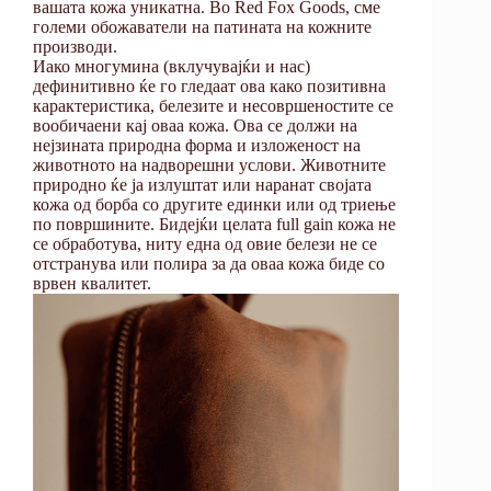
вашата кожа уникатна. Во Red Fox Goods, сме
големи обожаватели на патината на кожните
производи.
Иако многумина (вклучувајќи и нас)
дефинитивно ќе го гледаат ова како позитивна
карактеристика, белезите и несовршеностите се
вообичаени кај оваа кожа. Ова се должи на
нејзината природна форма и изложеност на
животното на надворешни услови. Животните
природно ќе ја излуштат или наранат својата
кожа од борба со другите единки или од триење
по површините. Бидејќи целата full gаin кожа не
се обработува, ниту една од овие белези не се
отстранува или полира за да оваа кожа биде со
врвен квалитет.